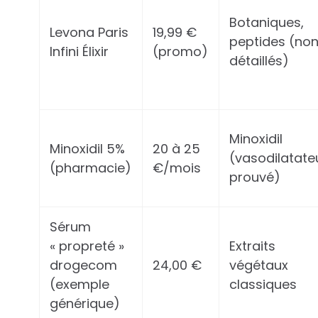
Botaniques,
Levona Paris
19,99 €
peptides (no
Infini Élixir
(promo)
détaillés)
Minoxidil
Minoxidil 5%
20 à 25
(vasodilatate
(pharmacie)
€/mois
prouvé)
Sérum
« propreté »
Extraits
drogecom
24,00 €
végétaux
(exemple
classiques
générique)