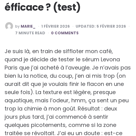
éfficace ? (test)
POSTED
by
MARIE_
1 FÉVRIER 2026
UPDATED:
5 FÉVRIER 2026
BY
7
MINUTE READ
0 COMMENTS
Je suis là, en train de siffloter mon café,
quand je décide de tester le sérum Levona
Paris que j’ai acheté à l’aveugle. Je n’avais pas
bien lu la notice, du coup, j’en ai mis trop (on
aurait dit que je voulais finir le flacon en une
seule fois). La texture est légère, presque
aquatique, mais l’odeur, hmm, ça sent un peu
trop la chimie à mon goût. Résultat : deux
jours plus tard, j’ai commencé à sentir
quelques picotements, comme si la zone
traitée se révoltait. J’ai eu un doute : est-ce