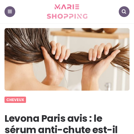
Marie
Shopping
-
Mes
Menu
Search
astuces
pour
vous
CHEVEUX
Levona Paris avis : le
sérum anti-chute est-il