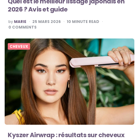
Quel est le meilleur lissage japonais en
2026 ? Avis et guide
POSTED
by
MARIE
25 MARS 2026
10
MINUTE READ
BY
0
COMMENTS
CHEVEUX
Kyszer Airwrap : résultats sur cheveux