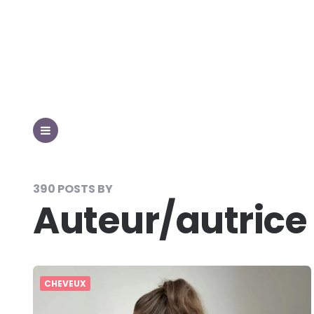
MENU
390 POSTS BY
Auteur/autrice 
CHEVEUX