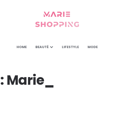
Marie
Shopping
-
Mes
astuces
pour
vous
HOME
BEAUTÉ
LIFESTYLE
MODE
:
Marie_