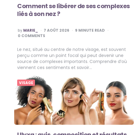
Comment se libérer de ses complexes
liés à son nez ?
POSTED
by
MARIE_
7 AOÛT 2026
9
MINUTE READ
BY
0 COMMENTS
Le nez, situé au centre de notre visage, est souvent
perçu comme un point focal qui peut devenir une
source de complexes importants. Comprendre d’où
viennent ces sentiments et savoir…
VISAGE
Ulyxa : avis, composition et résultats