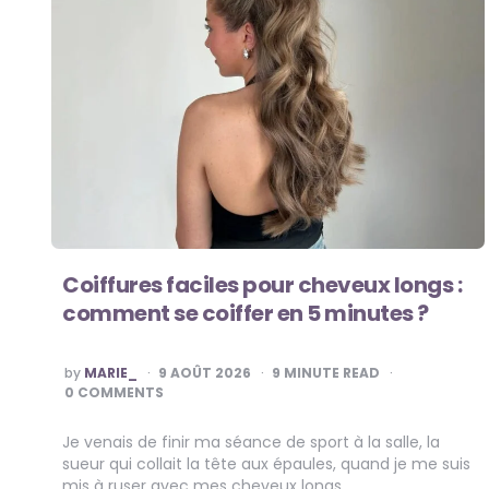
Coiffures faciles pour cheveux longs :
comment se coiffer en 5 minutes ?
POSTED
by
MARIE_
9 AOÛT 2026
9
MINUTE READ
BY
0 COMMENTS
Je venais de finir ma séance de sport à la salle, la
sueur qui collait la tête aux épaules, quand je me suis
mis à ruser avec mes cheveux longs….