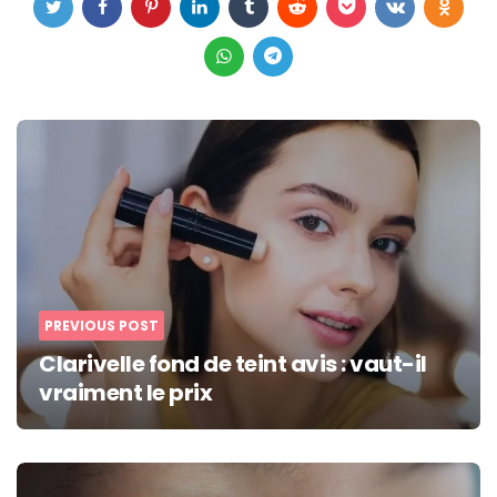
Post
navigation
PREVIOUS POST
Clarivelle fond de teint avis : vaut-il
vraiment le prix