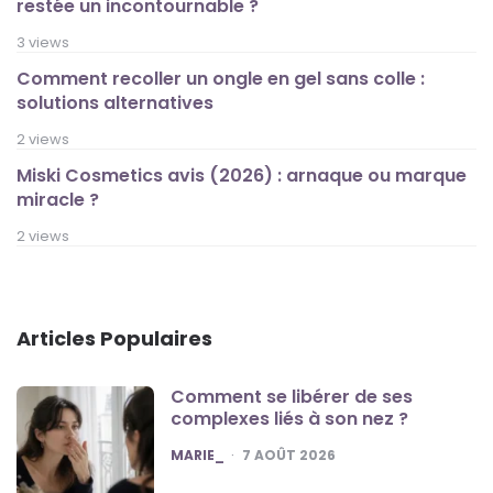
restée un incontournable ?
3 views
Comment recoller un ongle en gel sans colle :
solutions alternatives
2 views
Miski Cosmetics avis (2026) : arnaque ou marque
miracle ?
2 views
Articles Populaires
Comment se libérer de ses
complexes liés à son nez ?
POSTED
MARIE_
7 AOÛT 2026