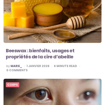
Beeswax : bienfaits, usages et
propriétés de la cire d’abeille
POSTED
by
MARIE_
1 JANVIER 2026
6
MINUTE READ
BY
0
COMMENTS
CORPS