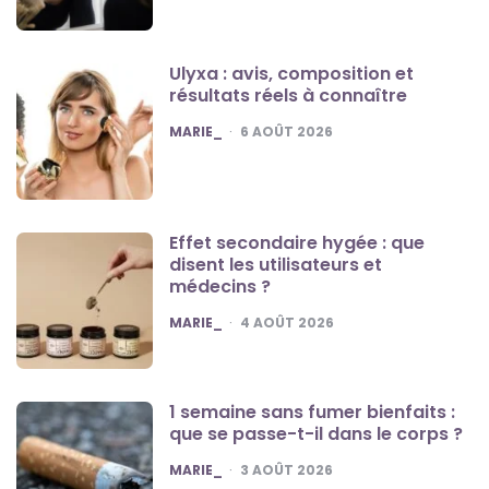
Ulyxa : avis, composition et
résultats réels à connaître
POSTED
MARIE_
6 AOÛT 2026
Effet secondaire hygée : que
disent les utilisateurs et
médecins ?
POSTED
MARIE_
4 AOÛT 2026
1 semaine sans fumer bienfaits :
que se passe-t-il dans le corps ?
POSTED
MARIE_
3 AOÛT 2026