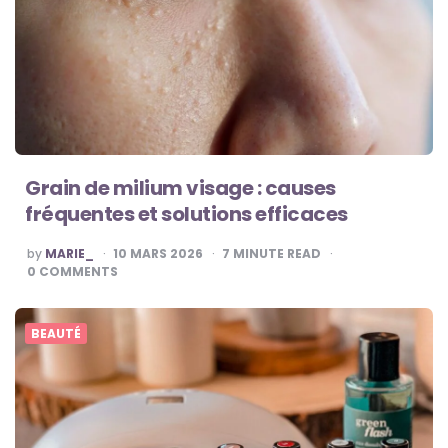
Grain de milium visage : causes
fréquentes et solutions efficaces
POSTED
by
MARIE_
10 MARS 2026
7
MINUTE READ
BY
0
COMMENTS
BEAUTÉ