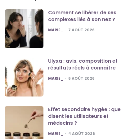
Comment se libérer de ses
complexes liés à son nez ?
POSTED
MARIE_
7 AOÛT 2026
Ulyxa : avis, composition et
résultats réels à connaître
POSTED
MARIE_
6 AOÛT 2026
Effet secondaire hygée : que
disent les utilisateurs et
médecins ?
POSTED
MARIE_
4 AOÛT 2026