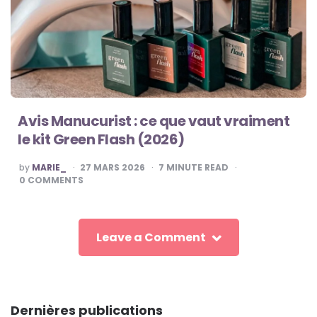
Avis Manucurist : ce que vaut vraiment
le kit Green Flash (2026)
POSTED
by
MARIE_
27 MARS 2026
7
MINUTE READ
BY
0
COMMENTS
Leave a Comment
Dernières publications