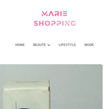
Marie
Shopping
-
Mes
astuces
pour
vous
HOME
BEAUTÉ
LIFESTYLE
MODE