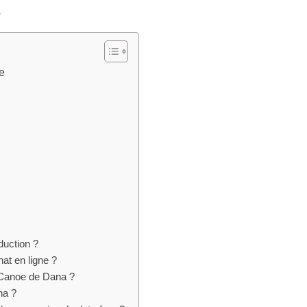
.
e
duction ?
hat en ligne ?
 Canoe de Dana ?
na ?