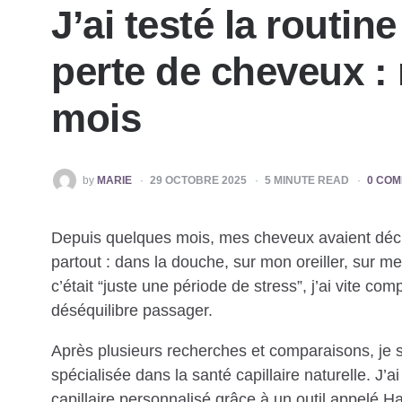
J’ai testé la routin
perte de cheveux :
mois
POSTED
by
MARIE
29 OCTOBRE 2025
5
MINUTE READ
0 CO
BY
Depuis quelques mois, mes cheveux avaient décidé
partout : dans la douche, sur mon oreiller, sur m
c’était “juste une période de stress”, j’ai vite c
déséquilibre passager.
Après plusieurs recherches et comparaisons, je
spécialisée dans la santé capillaire naturelle. J’
capillaire personnalisé grâce à un outil appelé H