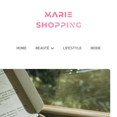
Marie
Shopping
-
Mes
astuces
pour
vous
HOME
BEAUTÉ
LIFESTYLE
MODE