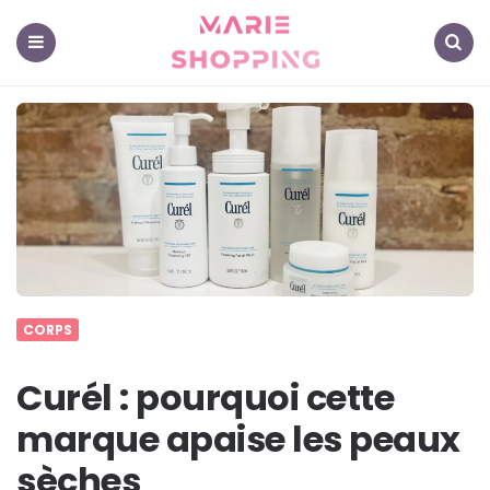
Marie
Shopping
-
Mes
Menu
Search
astuces
pour
vous
CORPS
Curél : pourquoi cette
marque apaise les peaux
sèches