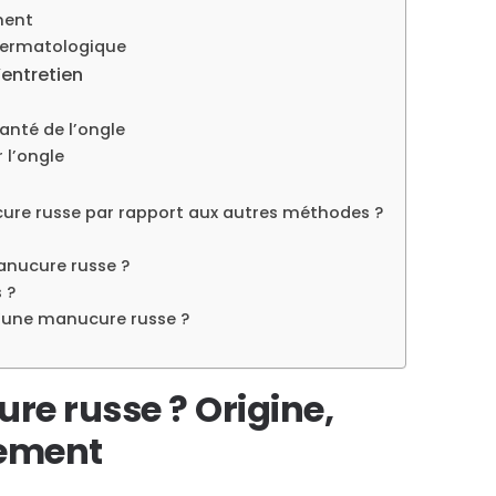
ment
dermatologique
’entretien
santé de l’ongle
 l’ongle
cure russe par rapport aux autres méthodes ?
nucure russe ?
 ?
d’une manucure russe ?
re russe ? Origine,
nement