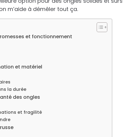
eilleure option pour des ongles solides et sûrs
qu’on m’aide à démêler tout ça.
 promesses et fonctionnement
mation et matériel
aires
ans la durée
 santé des ongles
ations et fragilité
endre
 russe