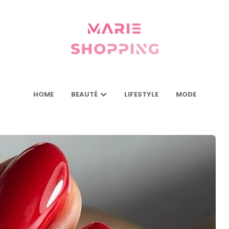
Marie
Shopping
-
Mes
astuces
pour
vous
HOME
BEAUTÉ
LIFESTYLE
MODE