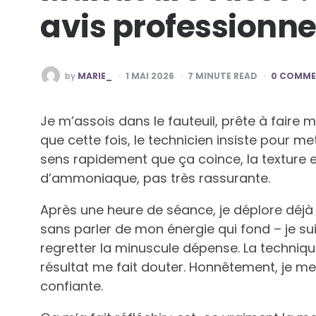
avis professionne
POSTED
by
MARIE_
1 MAI 2026
7
MINUTE READ
0 COMME
BY
Je m’assois dans le fauteuil, prête à fair
que cette fois, le technicien insiste pour 
sens rapidement que ça coince, la texture e
d’ammoniaque, pas très rassurante.
Après une heure de séance, je déplore déjà 
sans parler de mon énergie qui fond – je s
regretter la minuscule dépense. La technique
résultat me fait douter. Honnêtement, je me
confiante.