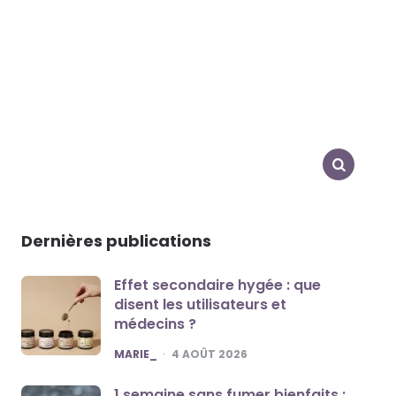
SEARCH
Dernières publications
Effet secondaire hygée : que
disent les utilisateurs et
médecins ?
POSTED
MARIE_
4 AOÛT 2026
1 semaine sans fumer bienfaits :