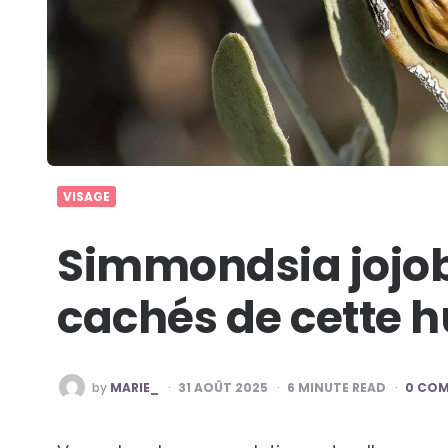
VISAGE
Simmondsia jojoba
cachés de cette h
POSTED
by
MARIE_
31 AOÛT 2025
6
MINUTE READ
0 CO
BY