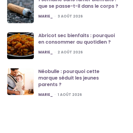
que se passe-t-il dans le corps ?
POSTED
MARIE_
3 AOÛT 2026
Abricot sec bienfaits : pourquoi
en consommer au quotidien ?
POSTED
MARIE_
2 AOÛT 2026
Néobulle : pourquoi cette
marque séduit les jeunes
parents ?
POSTED
MARIE_
1 AOÛT 2026