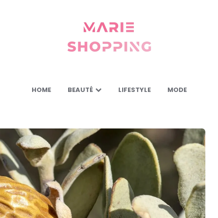
Marie
Shopping
-
Mes
astuces
pour
vous
HOME
BEAUTÉ
LIFESTYLE
MODE