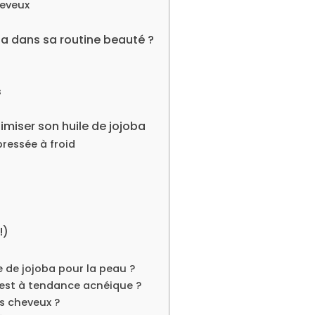
heveux
ba dans sa routine beauté ?
s
timiser son huile de jojoba
pressée à froid
!)
le de jojoba pour la peau ?
u est à tendance acnéique ?
s cheveux ?