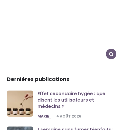
SEARCH
Dernières publications
Effet secondaire hygée : que
disent les utilisateurs et
médecins ?
POSTED
MARIE_
4 AOÛT 2026
1 semaine sans fumer bienfaits :