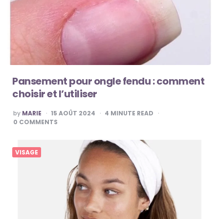
Pansement pour ongle fendu : comment
choisir et l’utiliser
POSTED
by
MARIE
15 AOÛT 2024
4
MINUTE READ
BY
0
COMMENTS
VISAGE