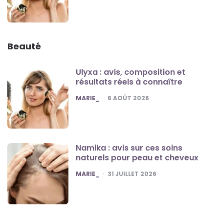
Beauté
Ulyxa : avis, composition et
résultats réels à connaître
POSTED
MARIE_
6 AOÛT 2026
Namika : avis sur ces soins
naturels pour peau et cheveux
POSTED
MARIE_
31 JUILLET 2026