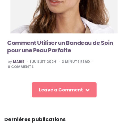
Comment Utiliser un Bandeau de Soin
pour une Peau Parfaite
POSTED
by
MARIE
1 JUILLET 2024
3
MINUTE READ
BY
0
COMMENTS
Leave a Comment
Dernières publications