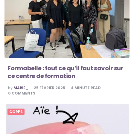
Formabelle : tout ce qu’il faut savoir sur
ce centre de formation
POSTED
by
MARIE_
25 FÉVRIER 2025
4
MINUTE READ
BY
0
COMMENTS
CORPS