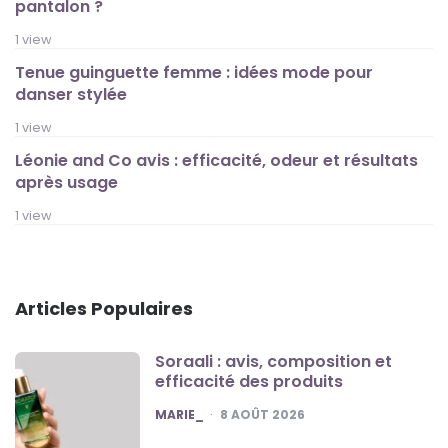
pantalon ?
1 view
Tenue guinguette femme : idées mode pour
danser stylée
1 view
Léonie and Co avis : efficacité, odeur et résultats
après usage
1 view
Articles Populaires
Soraali : avis, composition et
efficacité des produits
POSTED
MARIE_
8 AOÛT 2026