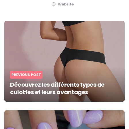
Website
Post
navigation
PREVIOUS POST
Découvrez les différents types de
culottes et leurs avantages