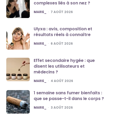
complexes liés à son nez ?
POSTED
MARIE_
7 AOÛT 2026
Ulyxa : avis, composition et
résultats réels à connaître
POSTED
MARIE_
6 AOÛT 2026
Effet secondaire hygée : que
disent les utilisateurs et
médecins ?
POSTED
MARIE_
4 AOÛT 2026
1 semaine sans fumer bienfaits :
que se passe-t-il dans le corps ?
POSTED
MARIE_
3 AOÛT 2026