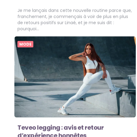
Je me lançais dans cette nouvelle routine parce que,
franchement, je commençais à voir de plus en plus
de retours positifs sur Linaé, et je me suis dit :
pourquoi…
MODE
Teveo legging : avis et retour
d’expérience honnêtes