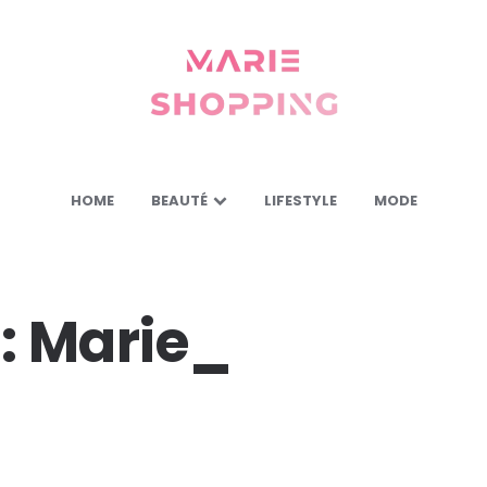
Marie
Shopping
-
Mes
astuces
pour
vous
HOME
BEAUTÉ
LIFESTYLE
MODE
:
Marie_