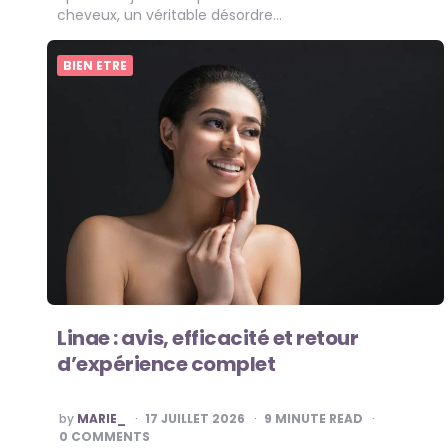
cheveux, un véritable désordre…
BIEN ETRE
Linae : avis, efficacité et retour
d’expérience complet
POSTED
by
MARIE_
17 JUILLET 2026
9
MINUTE READ
BY
0 COMMENTS