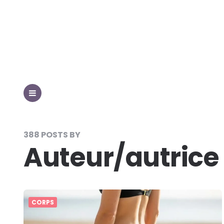
MENU
388 POSTS BY
Auteur/autrice 
CORPS