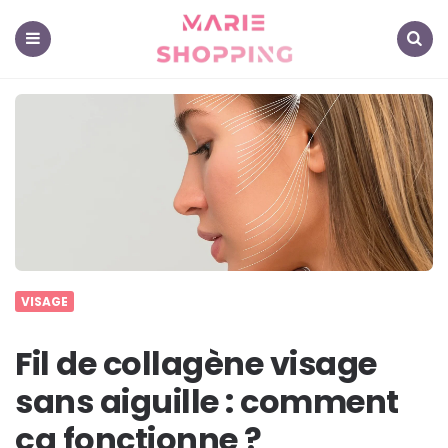
Marie
Shopping
-
Mes
Menu
Search
astuces
pour
vous
VISAGE
Fil de collagène visage
sans aiguille : comment
ça fonctionne ?