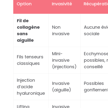
Option
Invasivité
Récupérat
Fil de
collagène
Non
Aucune évi
sans
invasive
sociale
aiguille
Mini-
Ecchymos
Fils tenseurs
invasive
possibles,
classiques
(injections)
conseillé
Injection
Invasive
Possibles
d’acide
(aiguille)
gonflemen
hyaluronique
Lifting
Invasive