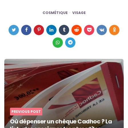
COSMÉTIQUE
VISAGE
Post
navigation
PREVIOUS POST
Où dépenser un chèque Cadhoc ? La