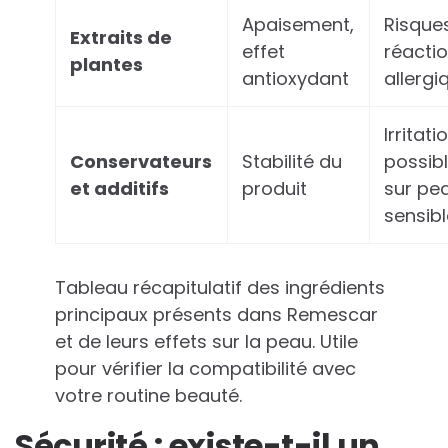
Apaisement,
Risque
Extraits de
effet
réacti
plantes
antioxydant
allergi
Irritati
Conservateurs
Stabilité du
possib
et additifs
produit
sur pe
sensib
Tableau récapitulatif des ingrédients
principaux présents dans Remescar
et de leurs effets sur la peau. Utile
pour vérifier la compatibilité avec
votre routine beauté.
Sécurité : existe-t-il un