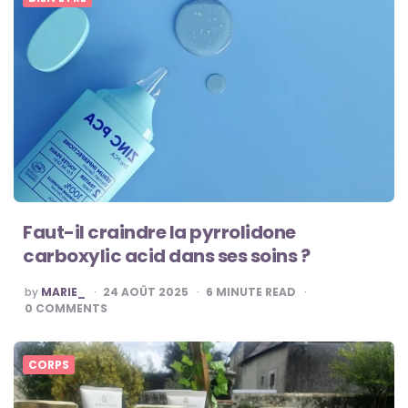
Faut-il craindre la pyrrolidone
carboxylic acid dans ses soins ?
POSTED
by
MARIE_
24 AOÛT 2025
6
MINUTE READ
BY
0
COMMENTS
CORPS