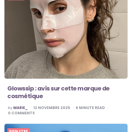
Glowssip : avis sur cette marque de
cosmétique
POSTED
by
MARIE_
12 NOVEMBRE 2025
6
MINUTE READ
BY
0
COMMENTS
BIEN ETRE