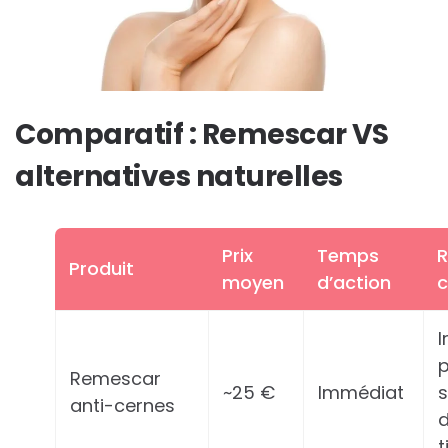
Comparatif : Remescar VS
alternatives naturelles
Prix
Temps
R
Produit
moyen
d’action
c
I
p
Remescar
~25 €
Immédiat
anti-cernes
t