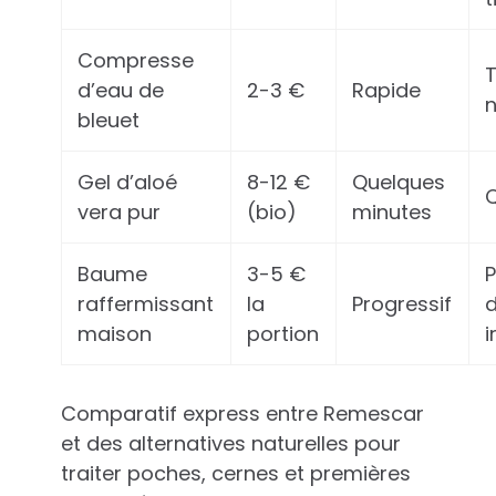
Compresse
T
d’eau de
2-3 €
Rapide
n
bleuet
Gel d’aloé
8-12 €
Quelques
Q
vera pur
(bio)
minutes
Baume
3-5 €
raffermissant
la
Progressif
d
maison
portion
i
Comparatif express entre Remescar
et des alternatives naturelles pour
traiter poches, cernes et premières