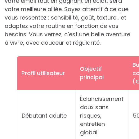
votre émail tout en gagnant en éclat, sera
votre meilleure alliée. Soyez attentif à ce que
vous ressentez : sensibilité, goût, texture… et
adaptez votre routine en fonction de vos
besoins. Vous verrez, c’est une belle aventure
à vivre, avec douceur et régularité.
B
Objectif
Profil utilisateur
co
principal
(
Éclaircissement
doux sans
Débutant adulte
risques,
5
entretien
global