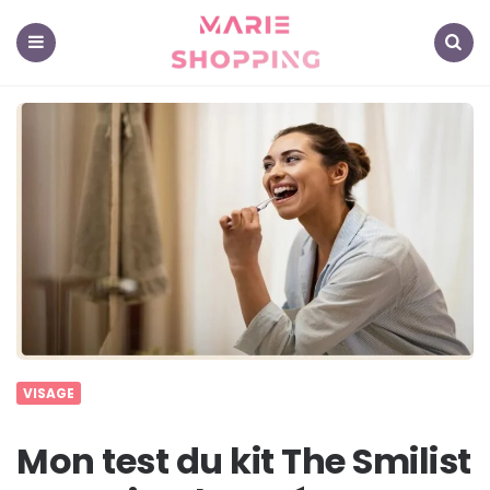
Marie
Shopping
-
Mes
Menu
Search
astuces
pour
vous
VISAGE
Mon test du kit The Smilist