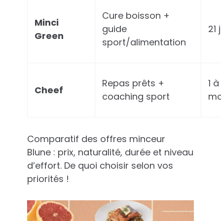
Cure boisson +
Minci
guide
21 
Green
sport/alimentation
Repas prêts +
1 à
Cheef
coaching sport
mo
Comparatif des offres minceur
Blune : prix, naturalité, durée et niveau
d’effort. De quoi choisir selon vos
priorités !