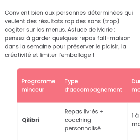
Convient bien aux personnes déterminées qui
veulent des résultats rapides sans (trop)
cogiter sur les menus. Astuce de Marie :
pensez à garder quelques repas fait-maison
dans la semaine pour préserver le plaisir, la
créativité et limiter l’emballage !
Programme
Type
Du
minceur
d’accompagnement
mo
Repas livrés +
1 à
Qilibri
coaching
mo
personnalisé