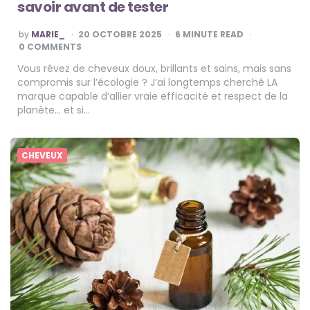
savoir avant de tester
POSTED
by
MARIE_
20 OCTOBRE 2025
6
MINUTE READ
BY
0 COMMENTS
Vous rêvez de cheveux doux, brillants et sains, mais sans
compromis sur l’écologie ? J’ai longtemps cherché LA
marque capable d’allier vraie efficacité et respect de la
planète… et si…
CHEVEUX