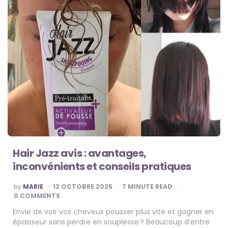
Hair Jazz avis : avantages,
inconvénients et conseils pratiques
POSTED
by
MARIE
12 OCTOBRE 2025
7
MINUTE READ
BY
0 COMMENTS
Envie de voir vos cheveux pousser plus vite et gagner en
épaisseur sans perdre en souplesse ? Beaucoup d’entre