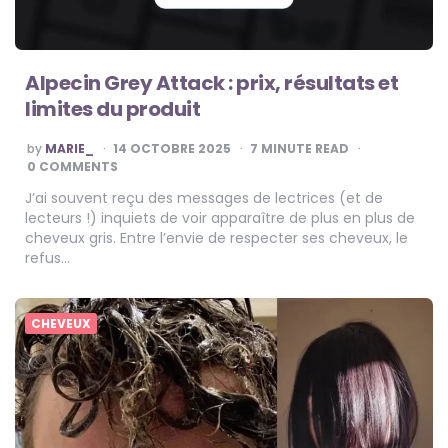
Alpecin Grey Attack : prix, résultats et
limites du produit
POSTED
by
MARIE_
14 OCTOBRE 2025
7
MINUTE READ
BY
0 COMMENTS
J’ai souvent reçu des messages de lectrices (et de
lecteurs !) inquiets de voir apparaître de plus en plus de
cheveux gris. Entre l’envie de respecter ses cheveux, le
refus…
CHEVEUX