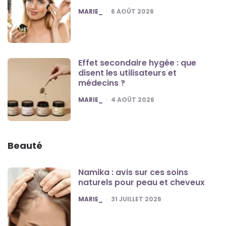
POSTED
MARIE_
6 AOÛT 2026
Effet secondaire hygée : que
disent les utilisateurs et
médecins ?
POSTED
MARIE_
4 AOÛT 2026
Beauté
Namika : avis sur ces soins
naturels pour peau et cheveux
POSTED
MARIE_
31 JUILLET 2026