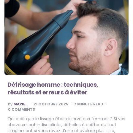
Défrisage homme : techniques,
résultats et erreurs à éviter
POSTED
by
MARIE_
21 OCTOBRE 2025
7
MINUTE READ
BY
0 COMMENTS
Qui a dit que le lissage était réservé aux femmes ? Si vos
cheveux sont indisciplinés, difficiles à coiffer ou tout
simplement si vous rêvez d’une chevelure plus lisse,