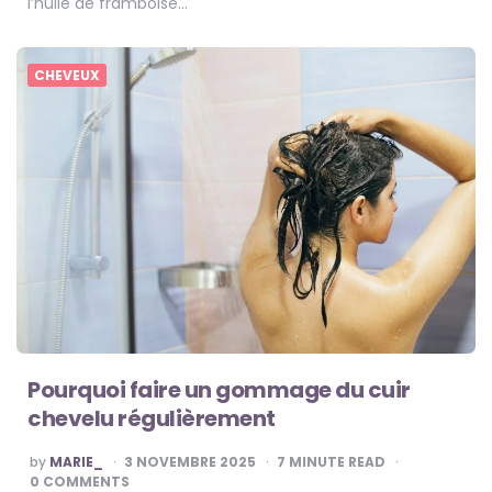
l’huile de framboise…
CHEVEUX
Pourquoi faire un gommage du cuir
chevelu régulièrement
POSTED
by
MARIE_
3 NOVEMBRE 2025
7
MINUTE READ
BY
0 COMMENTS