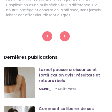
Cheveux secs, ternes ou qui manquent d’éclat ?
L’application d’une huile sèche fait la différence. Elle
nourrit, protège et apporte de la brillance, sans jamais
laisser cet effet alourdissant ou gras…
Pagination
des
publications
Dernières publications
Luxeol pousse croissance et
fortification avis : résultats et
retours réels
POSTED
MARIE_
7 AOÛT 2026
Comment se libérer de ses