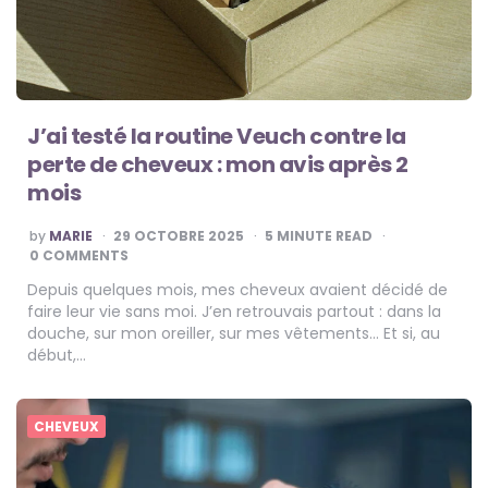
J’ai testé la routine Veuch contre la
perte de cheveux : mon avis après 2
mois
POSTED
by
MARIE
29 OCTOBRE 2025
5
MINUTE READ
BY
0 COMMENTS
Depuis quelques mois, mes cheveux avaient décidé de
faire leur vie sans moi. J’en retrouvais partout : dans la
douche, sur mon oreiller, sur mes vêtements… Et si, au
début,…
CHEVEUX