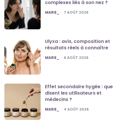
complexes liés à son nez ?
POSTED
MARIE_
7 AOÛT 2026
Ulyxa : avis, composition et
résultats réels à connaître
POSTED
MARIE_
6 AOÛT 2026
Effet secondaire hygée : que
disent les utilisateurs et
médecins ?
POSTED
MARIE_
4 AOÛT 2026