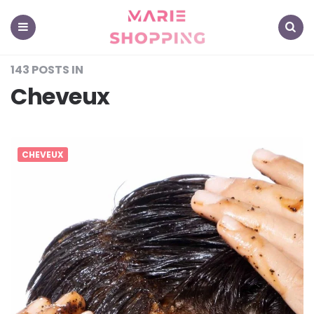
Marie
Shopping
-
Mes
Menu
Search
astuces
143 POSTS IN
pour
vous
Cheveux
CHEVEUX