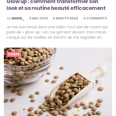
Glow up : comment transformer son
look et sa routine beauté efficacement
POSTED
by
MARIE_
9 MAI 2026
9
MINUTE READ
0 COMMENTS
BY
Je me suis lancé dans une vidéo YouTube de coach qui
parle de « glow-up » en me grimant devant mon miroir,
casque sur les oreilles, en évitant de me regarder en…
CORPS