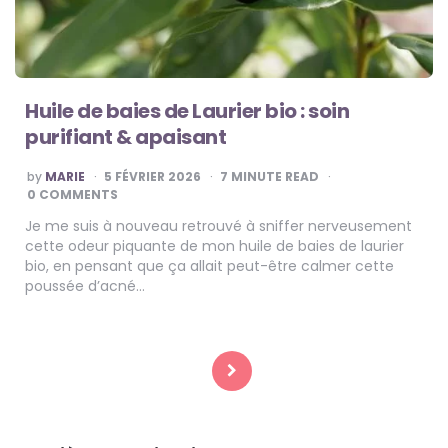
Huile de baies de Laurier bio : soin
purifiant & apaisant
POSTED
by
MARIE
5 FÉVRIER 2026
7
MINUTE READ
BY
0 COMMENTS
Je me suis à nouveau retrouvé à sniffer nerveusement
cette odeur piquante de mon huile de baies de laurier
bio, en pensant que ça allait peut-être calmer cette
poussée d’acné…
Pagination
des
publications