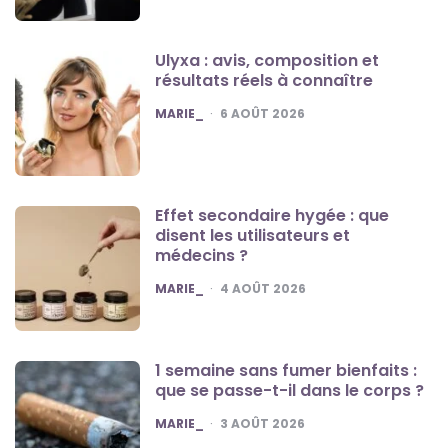
Ulyxa : avis, composition et
résultats réels à connaître
POSTED
MARIE_
6 AOÛT 2026
Effet secondaire hygée : que
disent les utilisateurs et
médecins ?
POSTED
MARIE_
4 AOÛT 2026
1 semaine sans fumer bienfaits :
que se passe-t-il dans le corps ?
POSTED
MARIE_
3 AOÛT 2026