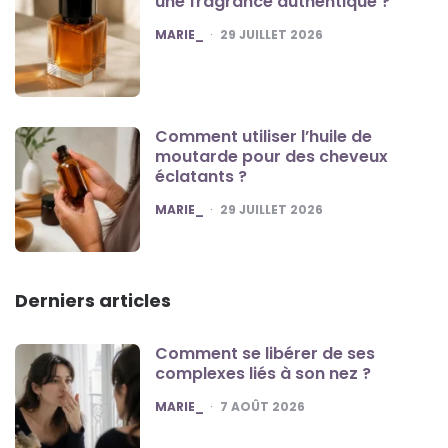
une fragrance authentique ?
POSTED
MARIE_
29 JUILLET 2026
Comment utiliser l’huile de
moutarde pour des cheveux
éclatants ?
POSTED
MARIE_
29 JUILLET 2026
Derniers articles
Comment se libérer de ses
complexes liés à son nez ?
POSTED
MARIE_
7 AOÛT 2026