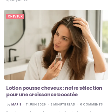
Appliquez ce…
CHEVEUX
Lotion pousse cheveux : notre sélection
pour une croissance boostée
POSTED
by
MARIE
11 JUIN 2026
5
MINUTE READ
0 COMMENTS
BY