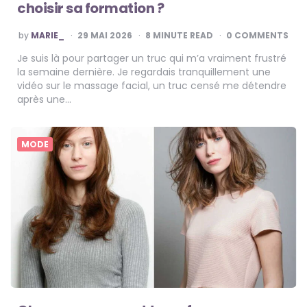
choisir sa formation ?
POSTED
by
MARIE_
29 MAI 2026
8
MINUTE READ
0 COMMENTS
BY
Je suis là pour partager un truc qui m’a vraiment frustré
la semaine dernière. Je regardais tranquillement une
vidéo sur le massage facial, un truc censé me détendre
après une…
MODE