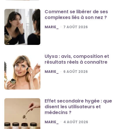
Comment se libérer de ses
complexes liés à son nez ?
POSTED
MARIE_
7 AOÛT 2026
Ulyxa : avis, composition et
résultats réels à connaître
POSTED
MARIE_
6 AOÛT 2026
Effet secondaire hygée : que
disent les utilisateurs et
médecins ?
POSTED
MARIE_
4 AOÛT 2026