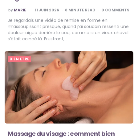
POSTED
by
MARIE_
11 JUIN 2026
8
MINUTE READ
0 COMMENTS
BY
Je regardais une vidéo de remise en forme en
m’assoupissant presque, quand j’ai soudain ressenti une
douleur aiguë derrière le cou, comme si un vieux cheval
s’était coincé là. Frustrant,…
BIEN ETRE
Massage du visage : comment bien