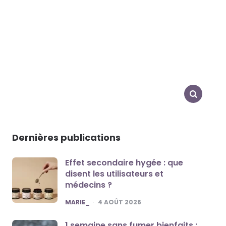
SEARCH
Dernières publications
Effet secondaire hygée : que
disent les utilisateurs et
médecins ?
POSTED
MARIE_
4 AOÛT 2026
1 semaine sans fumer bienfaits :