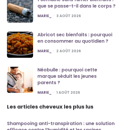
que se passe-t-il dans le corps ?
POSTED
MARIE_
3 AOÛT 2026
Abricot sec bienfaits : pourquoi
en consommer au quotidien ?
POSTED
MARIE_
2 AOÛT 2026
Néobulle : pourquoi cette
marque séduit les jeunes
parents ?
POSTED
MARIE_
1 AOÛT 2026
Les articles cheveux les plus lus
Shampooing anti-transpiration : une solution
efficace contre l’humidité et les racines