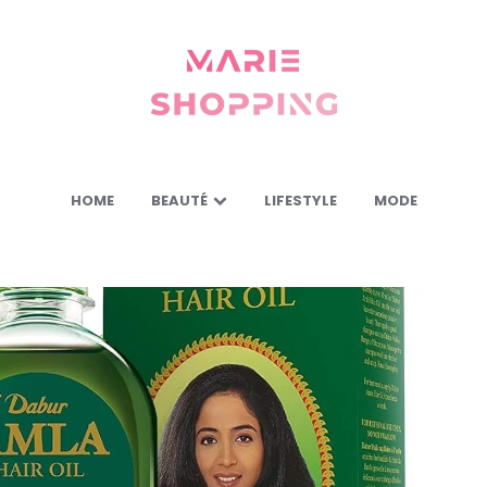
Marie
Shopping
-
Mes
astuces
pour
vous
HOME
BEAUTÉ
LIFESTYLE
MODE