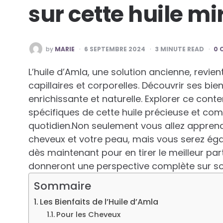
sur cette huile m
POSTED
by
MARIE
6 SEPTEMBRE 2024
3
MINUTE READ
0 
BY
L’huile d’Amla, une solution ancienne, revie
capillaires et corporelles. Découvrir ses bie
enrichissante et naturelle. Explorer ce cont
spécifiques de cette huile précieuse et com
quotidien.Non seulement vous allez appren
cheveux et votre peau, mais vous serez éga
dès maintenant pour en tirer le meilleur parti.
donneront une perspective complète sur son
Sommaire
Les Bienfaits de l’Huile d’Amla
Pour les Cheveux