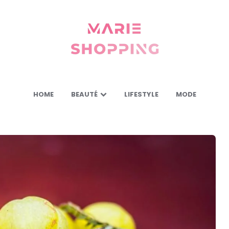
Marie
Shopping
-
Mes
astuces
pour
vous
HOME
BEAUTÉ
LIFESTYLE
MODE