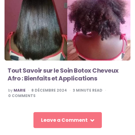
Tout Savoir sur le Soin Botox Cheveux
Afro : Bienfaits et Applications
POSTED
by
MARIE
8 DÉCEMBRE 2024
3
MINUTE READ
BY
0
COMMENTS
Leave a Comment