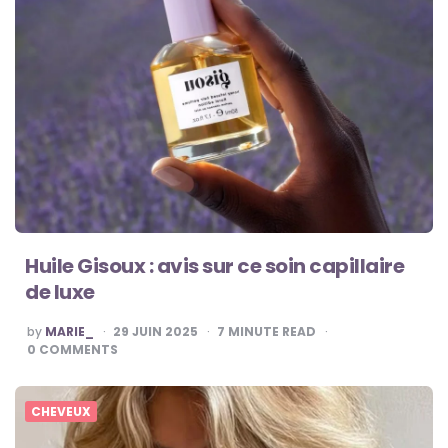
Huile Gisoux : avis sur ce soin capillaire
de luxe
POSTED
by
MARIE_
29 JUIN 2025
7
MINUTE READ
BY
0
COMMENTS
CHEVEUX