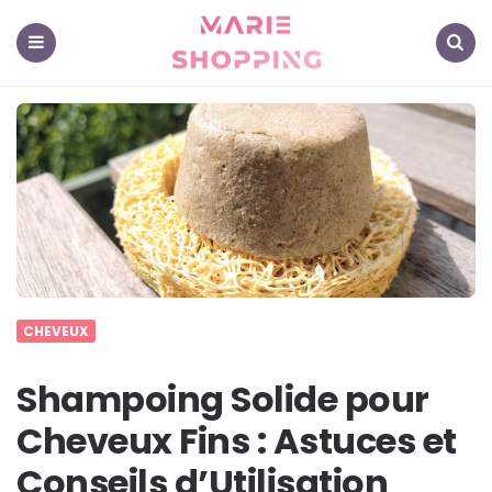
Marie
Shopping
-
Mes
Menu
Search
astuces
pour
vous
CHEVEUX
Shampoing Solide pour
Cheveux Fins : Astuces et
Conseils d’Utilisation