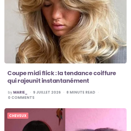
Coupe midi flick : la tendance coiffure
qui rajeunit instantanément
POSTED
by
MARIE_
9 JUILLET 2026
8
MINUTE READ
BY
0
COMMENTS
CHEVEUX