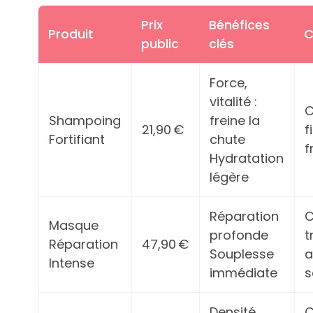
Prix
Bénéfices
Produit
C
public
clés
Force,
vitalité :
C
Shampoing
freine la
21,90 €
f
Fortifiant
chute
f
Hydratation
légère
Réparation
C
Masque
profonde
t
Réparation
47,90 €
Souplesse
a
Intense
immédiate
s
Densité
C