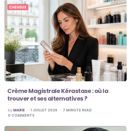
CHEVEUX
Crème Magistrale Kérastase : où la
trouver et ses alternatives ?
POSTED
by
MARIE
1 JUILLET 2026
7
MINUTE READ
BY
0
COMMENTS