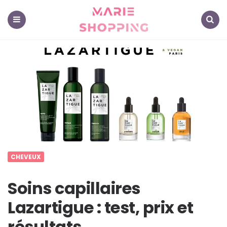
Marie
Shopping
-
Mes
Menu
Search
astuces
pour
vous
CHEVEUX
Soins capillaires
Lazartigue : test, prix et
résultats