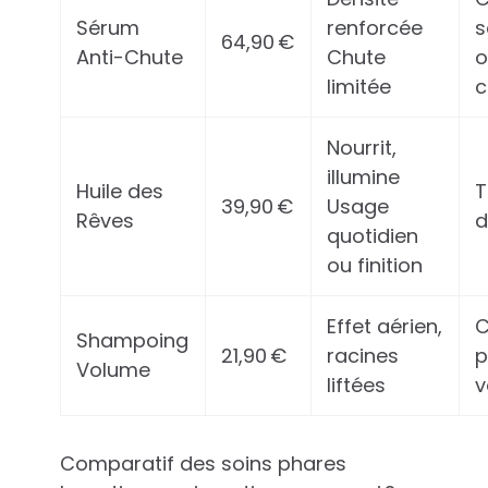
Sérum
renforcée
s
64,90 €
Anti-Chute
Chute
o
limitée
c
Nourrit,
illumine
Huile des
T
39,90 €
Usage
Rêves
d
quotidien
ou finition
Effet aérien,
C
Shampoing
21,90 €
racines
p
Volume
liftées
v
Comparatif des soins phares