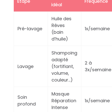
Étape
Fréquence
idéal
Huile des
Rêves
Pré-lavage
1x/semaine
(bain
d’huile)
Shampoing
adapté
2 à
Lavage
(fortifiant,
3x/semaine
volume,
couleur…)
Masque
Soin
Réparation
1x/semaine
profond
Intense