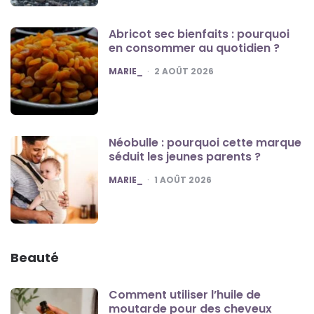
Abricot sec bienfaits : pourquoi
en consommer au quotidien ?
POSTED
MARIE_
2 AOÛT 2026
Néobulle : pourquoi cette marque
séduit les jeunes parents ?
POSTED
MARIE_
1 AOÛT 2026
Beauté
Comment utiliser l’huile de
moutarde pour des cheveux