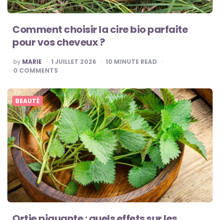
Comment choisir la cire bio parfaite
pour vos cheveux ?
POSTED
by
MARIE
1 JUILLET 2026
10
MINUTE READ
BY
0
COMMENTS
BEAUTÉ
Ortie piquante : quels effets sur les