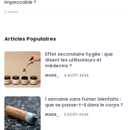
impeccable ?
2 views
Articles Populaires
Effet secondaire hygée : que
disent les utilisateurs et
médecins ?
POSTED
MARIE_
4 AOÛT 2026
1 semaine sans fumer bienfaits :
que se passe-t-il dans le corps ?
POSTED
MARIE_
3 AOÛT 2026