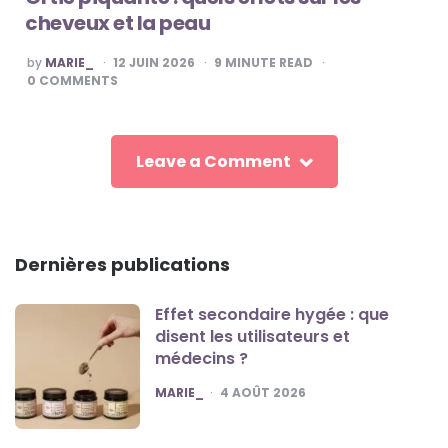
cheveux et la peau
POSTED
by
MARIE_
12 JUIN 2026
9
MINUTE READ
BY
0
COMMENTS
Leave a Comment
Dernières publications
Effet secondaire hygée : que
disent les utilisateurs et
médecins ?
POSTED
MARIE_
4 AOÛT 2026