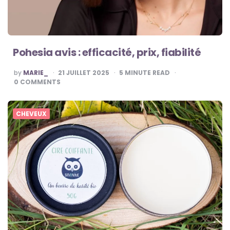
Pohesia avis : efficacité, prix, fiabilité
POSTED
by
MARIE_
21 JUILLET 2025
5
MINUTE READ
BY
0
COMMENTS
CHEVEUX