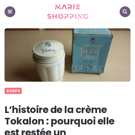
Marie
Shopping
-
Mes
Menu
Search
astuces
pour
vous
CORPS
L’histoire de la crème
Tokalon : pourquoi elle
est restée un