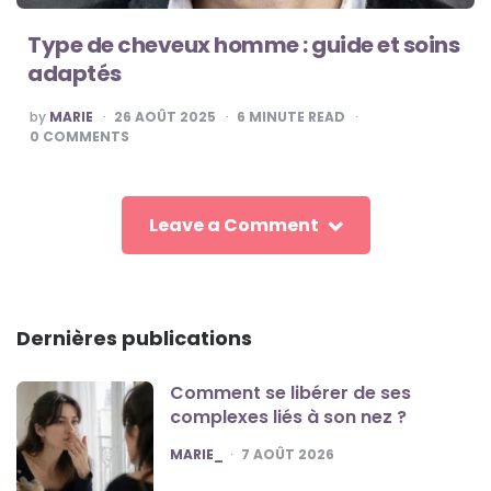
Type de cheveux homme : guide et soins
adaptés
POSTED
by
MARIE
26 AOÛT 2025
6
MINUTE READ
BY
0
COMMENTS
Leave a Comment
Dernières publications
Comment se libérer de ses
complexes liés à son nez ?
POSTED
MARIE_
7 AOÛT 2026