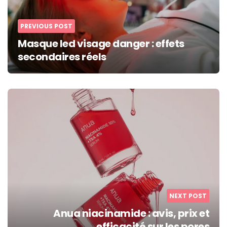
PREVIOUS POST
Masque led visage danger : effets
secondaires réels
NEXT POST
Anua niacinamide : avis, prix et
efficacité sur les pores