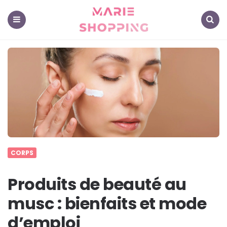
Marie
Shopping
-
Mes
Menu
Search
astuces
pour
vous
CORPS
Produits de beauté au
musc : bienfaits et mode
d’emploi