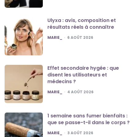
Ulyxa : avis, composition et
résultats réels à connaître
POSTED
MARIE_
6 AOÛT 2026
Effet secondaire hygée : que
disent les utilisateurs et
médecins ?
POSTED
MARIE_
4 AOÛT 2026
1 semaine sans fumer bienfaits :
que se passe-t-il dans le corps ?
POSTED
MARIE_
3 AOÛT 2026