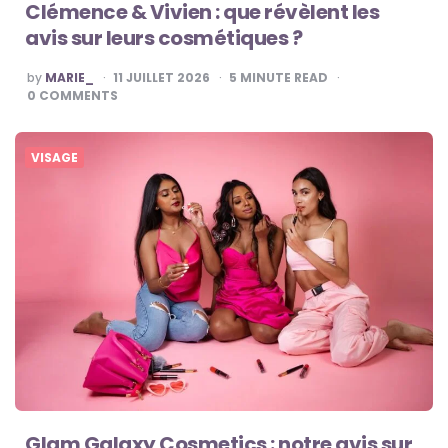
Clémence & Vivien : que révèlent les
avis sur leurs cosmétiques ?
POSTED
by
MARIE_
11 JUILLET 2026
5
MINUTE READ
BY
0
COMMENTS
VISAGE
Glam Galaxy Cosmetics : notre avis sur