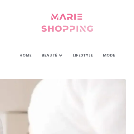
Marie
Shopping
-
Mes
astuces
pour
vous
HOME
BEAUTÉ
LIFESTYLE
MODE