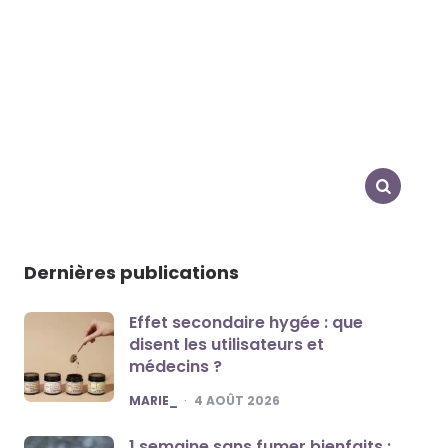
SEARCH
Dernières publications
Effet secondaire hygée : que
disent les utilisateurs et
médecins ?
POSTED
MARIE_
4 AOÛT 2026
1 semaine sans fumer bienfaits :