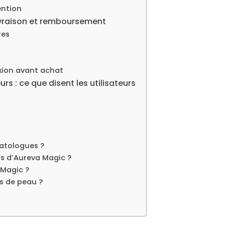
ention
 livraison et remboursement
res
exion avant achat
 : ce que disent les utilisateurs
matologues ?
ls d’Aureva Magic ?
 Magic ?
s de peau ?