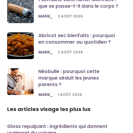
que se passe-t-il dans le corps ?
POSTED
MARIE_
3 AOÛT 2026
Abricot sec bienfaits : pourquoi
en consommer au quotidien ?
POSTED
MARIE_
2 AOÛT 2026
Néobulle : pourquoi cette
marque séduit les jeunes
parents ?
POSTED
MARIE_
1 AOÛT 2026
Les articles visage les plus lus
Gloss repulpant : ingrédients qui donnent
vraiment du volume