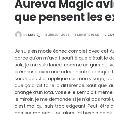
Aureva Magic avi
que pensent les e
POSTED
by
MARIE_
5 JUILLET 2026
8
MINUTE READ
0 CO
BY
Je suis en mode échec complet avec cet Au
parce qu’on m’avait soufflé que c’était le de
soir, je me suis lancé, comme un gars qui veu
crémeuse avec une odeur neutre presque fa
secondes. J’ai appliqué sur mon visage, pas
que ça allait faire la différence. Sauf que,
changé d’un iota, voire elle semblait même 
le miroir, je me demande si je n’ai pas raté u
c’est moi qui suis trop exigeant. Peut-être
pas sur ma peau, ou alors j’ai besoin de plu